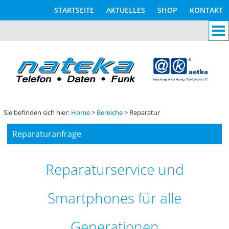
STARTSEITE
AKTUELLES
SHOP
KONTAKT
TK-ANLAGEN
FUNKSYSTEME
ORTUNGSSYSTEME
REPARATUR
Sie befinden sich hier:
Home
>
Bereiche
> Reparatur
IT-TECHNIK
Reparaturanfrage
MOBILFUNK
Reparaturservice und
Smartphones für alle
Generationen